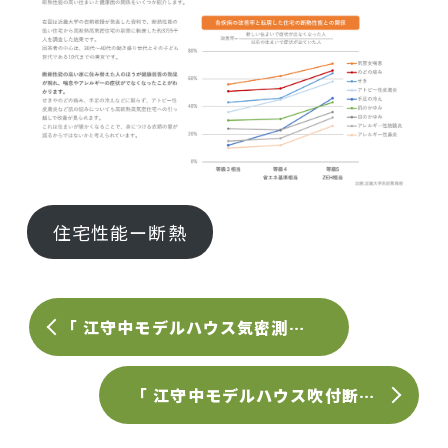
住宅性能ー断熱
「 江守中モデルハウス気密測定結果 ：結果が出ました」
「 江守中モデルハウス吹付断熱工事：最高気密への挑戦 」